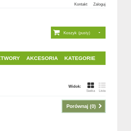
Kontakt
Zaloguj
Koszyk
(pusty)
ETWORY
AKCESORIA
KATEGORIE
Widok:
Siatka
Lista
Porównaj (
0
)