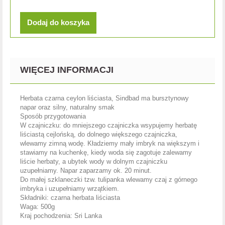
Dodaj do koszyka
WIĘCEJ INFORMACJI
Herbata czarna ceylon liściasta,
Sindbad ma bursztynowy
napar oraz silny, naturalny smak
Sposób przygotowania
W czajniczku: do mniejszego czajniczka wsypujemy herbatę
liściastą cejlońską, do dolnego większego czajniczka,
wlewamy zimną wodę. Kładziemy mały imbryk na większym i
stawiamy na kuchenkę, kiedy woda się zagotuje zalewamy
liście herbaty, a ubytek wody w dolnym czajniczku
uzupełniamy. Napar zaparzamy ok. 20 minut.
Do małej szklaneczki tzw. tulipanka wlewamy czaj z górnego
imbryka i uzupełniamy wrzątkiem.
Składniki: czarna herbata liściasta
Waga: 500g
Kraj pochodzenia: Sri Lanka