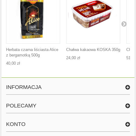
Herbata czarna liściasta Alice
Chałwa kakaowa KOSKA 350g
Chałw
z bergamotką 500g
24,00 zł
51,00
40,00 zł
INFORMACJA
POLECAMY
KONTO