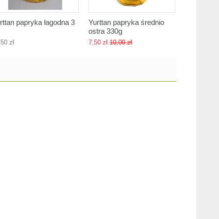
rttan papryka łagodna 3
Yurttan papryka średnio
Yurttan pa
ostra 330g
ostra 580g
,50 zł
7,50 zł
10,00 zł
16,00 zł