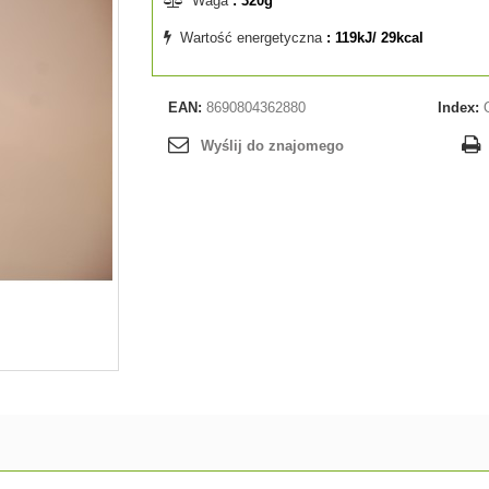
Waga
: 320g
Wartość energetyczna
: 119kJ/ 29kcal
EAN:
8690804362880
Index:
Wyślij do znajomego