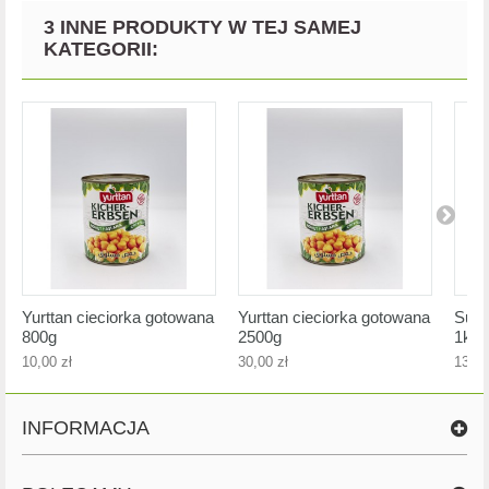
3 INNE PRODUKTY W TEJ SAMEJ
KATEGORII:
Yurttan cieciorka gotowana
Yurttan cieciorka gotowana
Sunt
800g
2500g
1kg
10,00 zł
30,00 zł
13,00
INFORMACJA