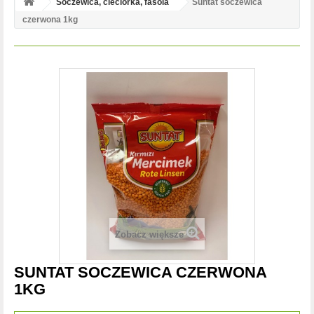
Soczewica, cieciorka, fasola
Suntat soczewica
czerwona 1kg
Zobacz większe
SUNTAT SOCZEWICA CZERWONA
1KG