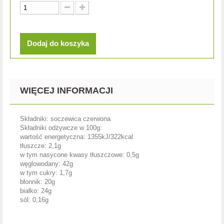
Dodaj do koszyka
WIĘCEJ INFORMACJI
Składniki: soczewica czerwona
Składniki odżywcze w 100g:
wartość energetyczna: 1355kJ/322kcal
tłuszcze: 2,1g
w tym nasycone kwasy tłuszczowe: 0,5g
węglowodany: 42g
w tym cukry: 1,7g
błonnik: 20g
białko: 24g
sól: 0,16g