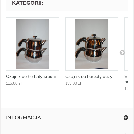
KATEGORII:
Czajnik do herbaty średni
Czajnik do herbaty duży
Vivi
mini
115,00 zł
135,00 zł
104,0
INFORMACJA