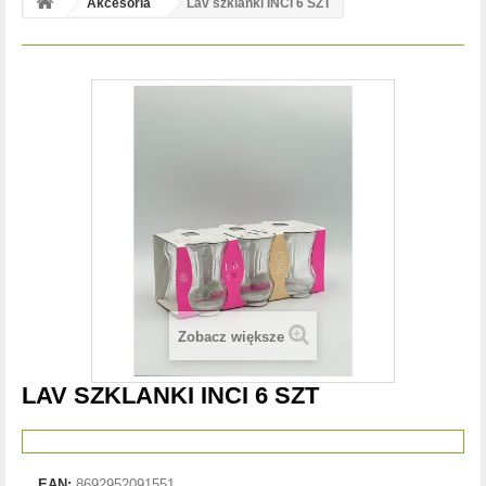
Akcesoria
Lav szklanki INCI 6 SZT
Zobacz większe
LAV SZKLANKI INCI 6 SZT
EAN:
8692952091551