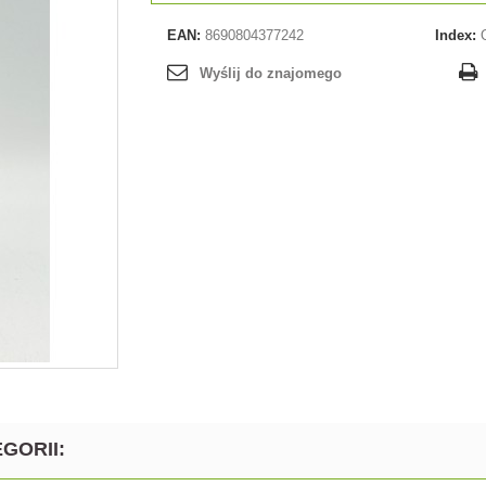
EAN:
8690804377242
Index:
Wyślij do znajomego
GORII: