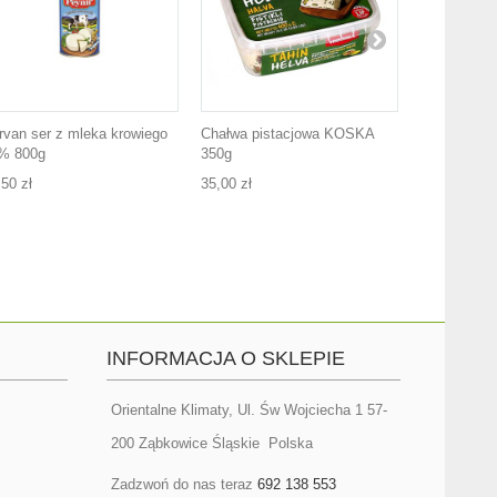
rvan ser z mleka krowiego
Chałwa pistacjowa KOSKA
Herbata Me
% 800g
350g
saszetkach
,50 zł
35,00 zł
14,00 zł
INFORMACJA O SKLEPIE
Orientalne Klimaty, Ul. Św Wojciecha 1 57-
200 Ząbkowice Śląskie Polska
Zadzwoń do nas teraz
692 138 553