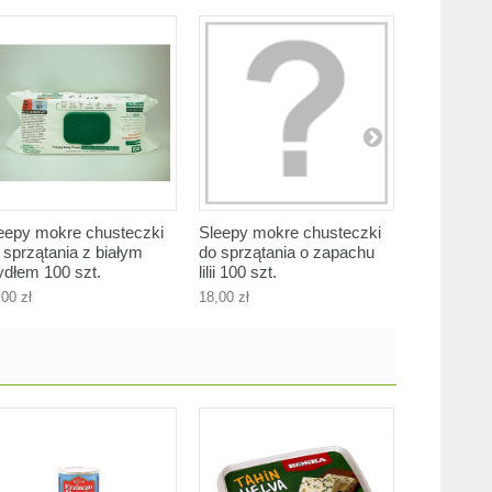
eepy mokre chusteczki
Sleepy mokre chusteczki
Arko krem
 sprzątania z białym
do sprzątania o zapachu
prebiotyk
dłem 100 szt.
lilii 100 szt.
15,50 zł
,00 zł
18,00 zł