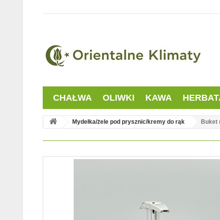
CHAŁWA
OLIWKI
KAWA
HERBAT
Mydełka/żele pod prysznic/kremy do rąk
Buket 