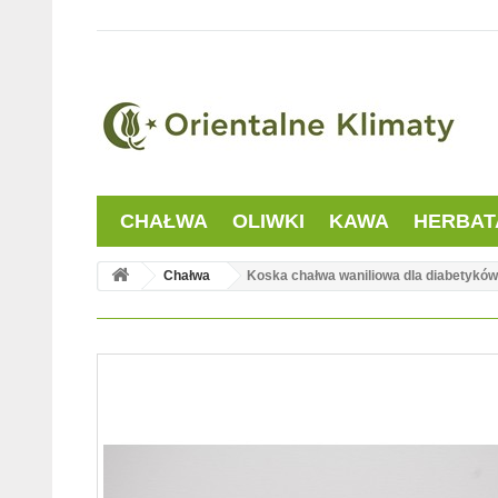
CHAŁWA
OLIWKI
KAWA
HERBAT
Chałwa
Koska chałwa waniliowa dla diabetyków