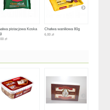
ałwa pistacjowa Koska
Chałwa waniliowa 80g
Koska cha
g
puszce 35
6,00 zł
,00 zł
35,00 zł