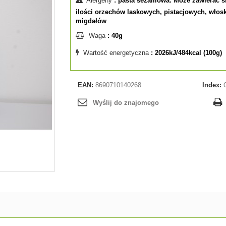
Alergeny
: pasta sezamowa. Może zawierać 
ilości orzechów laskowych, pistacjowych, włosk
migdałów
Waga
: 40g
Wartość energetyczna
: 2026kJ/484kcal (100g)
EAN:
8690710140268
Index:
Wyślij do znajomego