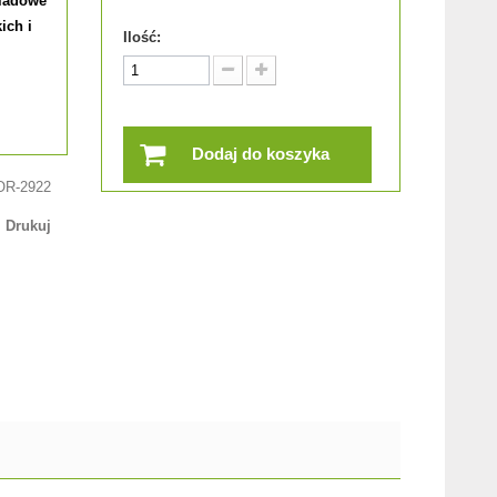
śladowe
ich i
Ilość:
Dodaj do koszyka
OR-2922
Drukuj