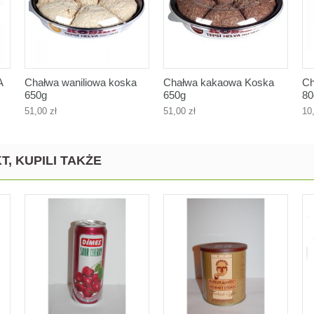
A
Chałwa waniliowa koska
Chałwa kakaowa Koska
Ch
650g
650g
80
51,00 zł
51,00 zł
10
T, KUPILI TAKŻE