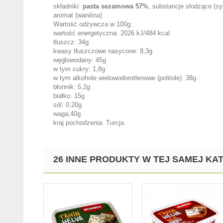
składniki:
pasta sezamowa 57%
, substancje słodzące (sy
aromat (wanilina)
Wartość odżywcza w 100g:
wartość energetyczna: 2026 kJ/484 kcal
tłuszcz: 34g
kwasy tłuszczowe nasycone: 8,3g
węglowodany: 45g
w tym cukry: 1,8g
w tym alkohole wielowodorotlenowe (politole): 38g
błonnik: 5,2g
białko: 15g
sól: 0,20g
waga;40g
kraj pochodzenia: Turcja
26 INNE PRODUKTY W TEJ SAMEJ KAT