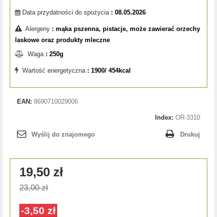
Data przydatności do spożycia
: 08.05.2026
Alergeny
: mąka pszenna, pistacje, może zawierać orzechy
laskowe oraz produkty mleczne
Waga
: 250g
Wartość energetyczna
: 1900/ 454kcal
EAN:
8690710029006
Index:
OR-3310
Wyślij do znajomego
Drukuj
19,50 zł
23,00 zł
-3,50 zł