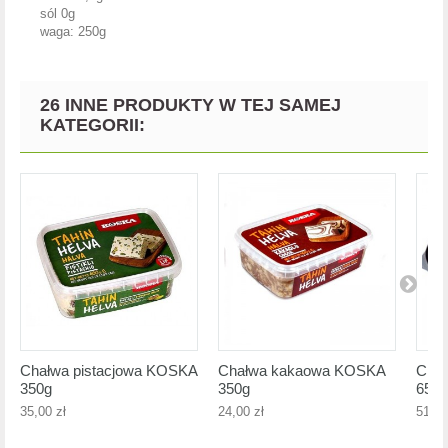
sól 0g
waga: 250g
26 INNE PRODUKTY W TEJ SAMEJ
KATEGORII:
Chałwa pistacjowa KOSKA
Chałwa kakaowa KOSKA
Chał
350g
350g
650g
35,00 zł
24,00 zł
51,00