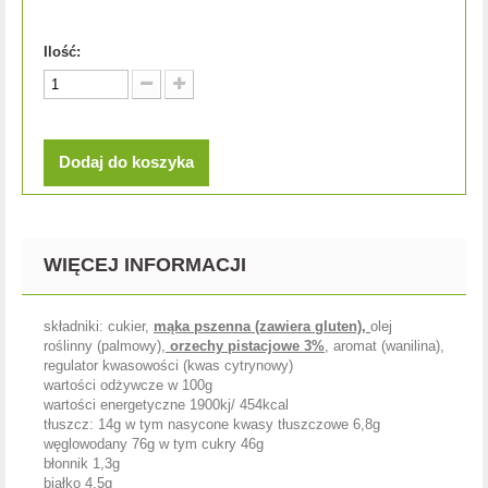
Ilość:
Dodaj do koszyka
WIĘCEJ INFORMACJI
składniki: cukier,
mąka pszenna (zawiera gluten),
olej
roślinny (palmowy)
,
orzechy pistacjowe 3%
, aromat (wanilina),
regulator kwasowości (kwas cytrynowy)
wartości odżywcze w 100g
wartości energetyczne 1900kj/ 454kcal
tłuszcz: 14g w tym nasycone kwasy tłuszczowe 6,8g
węglowodany 76g w tym cukry 46g
błonnik 1,3g
białko 4,5g