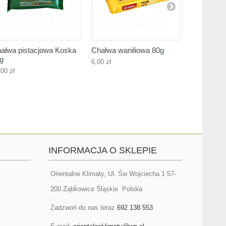
ałwa pistacjowa Koska
Chałwa waniliowa 80g
Koska cha
g
dla diabe
6,00 zł
,00 zł
5,00 zł
INFORMACJA O SKLEPIE
Orientalne Klimaty, Ul. Św Wojciecha 1 57-
200 Ząbkowice Śląskie Polska
Zadzwoń do nas teraz
692 138 553