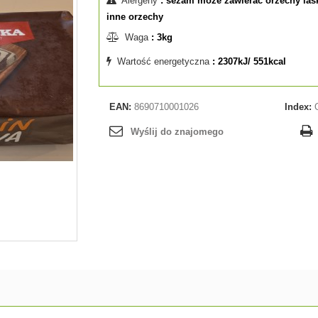
Alergeny
: sezam może zawierać orzechy las
inne orzechy
Waga
: 3kg
Wartość energetyczna
: 2307kJ/ 551kcal
EAN:
8690710001026
Index:
Wyślij do znajomego