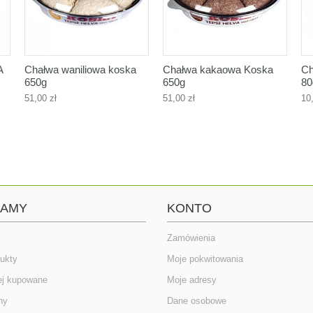
A
Chałwa waniliowa koska
Chałwa kakaowa Koska
Ch
650g
650g
80
51,00 zł
51,00 zł
10
CAMY
KONTO
Zamówienia
ukty
Moje pokwitowania
ej kupowane
Moje adresy
ny
Dane osobowe