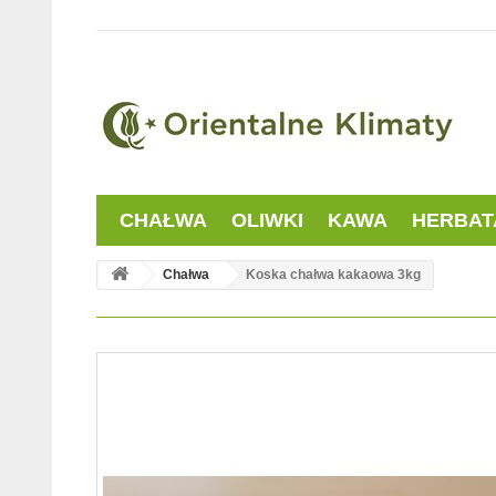
CHAŁWA
OLIWKI
KAWA
HERBAT
Chałwa
Koska chałwa kakaowa 3kg